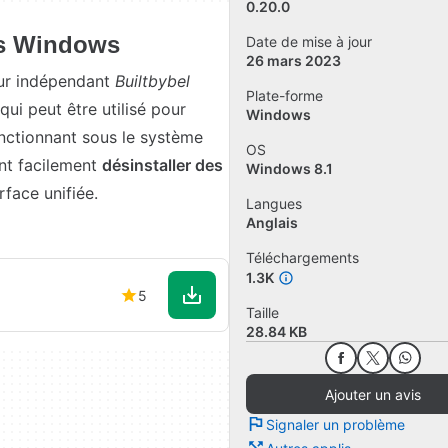
0.20.0
ons Windows
Date de mise à jour
26 mars 2023
peur indépendant
Builtbybel
Plate-forme
qui peut être utilisé pour
Windows
onctionnant sous le système
OS
ent facilement
désinstaller des
Windows 8.1
rface unifiée.
Langues
Anglais
Téléchargements
1.3K
5
Taille
28.84 KB
Ajouter un avis
Signaler un problème